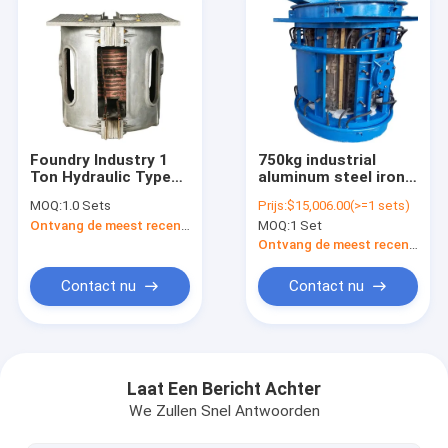
Foundry Industry 1
750kg industrial
Ton Hydraulic Type
aluminum steel iron
Induction Melting
copper scrap metal
MOQ:
1.0 Sets
Prijs:
$15,006.00(>=1 sets)
Furnace For Melting
forg melt machine
Ontvang de meest recente Prijs
MOQ:
1 Set
Copper Brass Bronze
casting furnace
Ontvang de meest recente Prijs
Contact nu
Contact nu
Thuis
Producten
Laat Een Bericht Achter
We Zullen Snel Antwoorden
Over ons