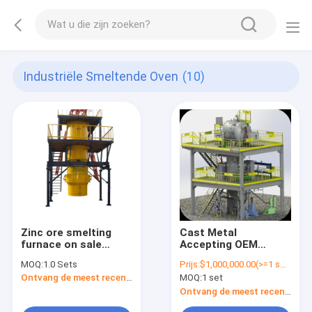
Industriële Smeltende Oven
(10)
Zinc ore smelting
Cast Metal
furnace on sale
Accepting OEM
cheap
Factory Vacuum and
MOQ:
1.0 Sets
Prijs:
$1,000,000.00(>=1 sets)
Inert Gas Induction
Ontvang de meest recente Prijs
MOQ:
1 set
Melting Atomization
Equipment
Ontvang de meest recente Prijs