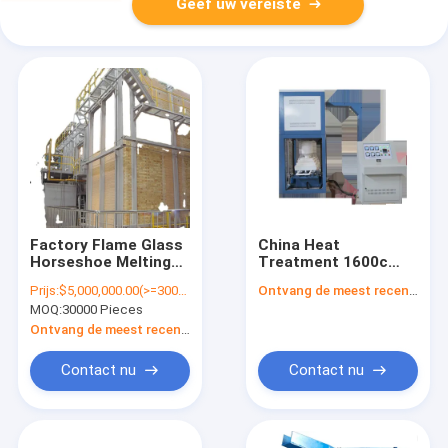
Geef uw vereiste
Factory Flame Glass
China Heat
Horseshoe Melting
Treatment 1600c
Furnace and Salvage
Lab Use Glass
Prijs:
$5,000,000.00(>=30000 Pieces)
Ontvang de meest recente Prijs
Furance
Melting Furnace
MOQ:
30000 Pieces
Ontvang de meest recente Prijs
Contact nu
Contact nu