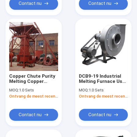
Contact nu
Contact nu
Copper Chute Purity
DCB9-19 Industrial
Melting Copper
Melting Furnace Used
Melting Furnace
For Industrial Melting
MOQ:
1.0 Sets
MOQ:
1.0 Sets
Furnace Centrifugal
Ontvang de meest recente Prijs
Ontvang de meest recente Prijs
Fan
Contact nu
Contact nu