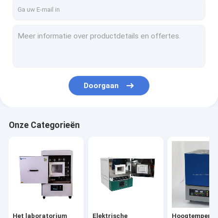
Contacteer ons
Het laboratorium dempt - oven
Elektrische muffelfurnen
Doorgaan
Hoogtemperatuur muffelfurnen
vacuümmuffelfurnen
Onze Categorieën
Industriële muffelfurnen
Elektrische gloeioven
industriële smeltende oven
Thermische behandelingsoven
Het laboratorium
Elektrische
Hoogtemperat