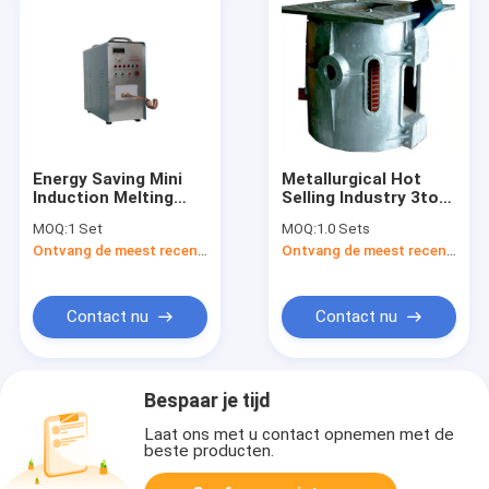
Energy Saving Mini
Metallurgical Hot
Induction Melting
Selling Industry 3ton
Furnace Gold Melting
Electric Induction
MOQ:
1 Set
MOQ:
1.0 Sets
Machine
Melting Furnace For
Ontvang de meest recente Prijs
Ontvang de meest recente Prijs
Cast Aluminum
Foundry
Contact nu
Contact nu
Bespaar je tijd
Laat ons met u contact opnemen met de
beste producten.