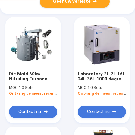
Geef uw vereiste
Die Mold 60kw
Laboratory 2L 7L 16L
Nitriding Furnace
24L 36L 1000 degree
Manufacturer
muffle furnace LMF-
MOQ:
1.0 Sets
MOQ:
1.0 Sets
10D
Ontvang de meest recente Prijs
Ontvang de meest recente Prijs
Contact nu
Contact nu