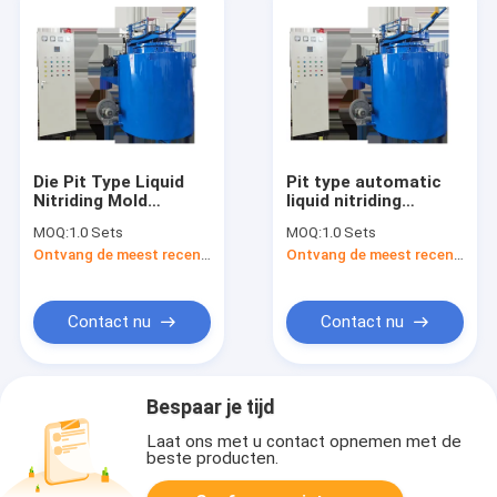
Die Pit Type Liquid
Pit type automatic
Nitriding Mold
liquid nitriding
Furnace
furnace, heat
MOQ:
1.0 Sets
MOQ:
1.0 Sets
treatment equipment
Ontvang de meest recente Prijs
Ontvang de meest recente Prijs
die mold pit furnace
for sale
Contact nu
Contact nu
Bespaar je tijd
Laat ons met u contact opnemen met de
beste producten.