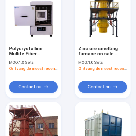
Polycrystalline
Zinc ore smelting
Mullite Fiber
furnace on sale
Centimeter
cheap
MOQ:
1.0 Sets
MOQ:
1.0 Sets
Temperature 1700
Ontvang de meest recente Prijs
Ontvang de meest recente Prijs
Degree Box Shaped
Muffle Furnace For
Lab R&D
Contact nu
Contact nu
Thuis
Producten
Over ons