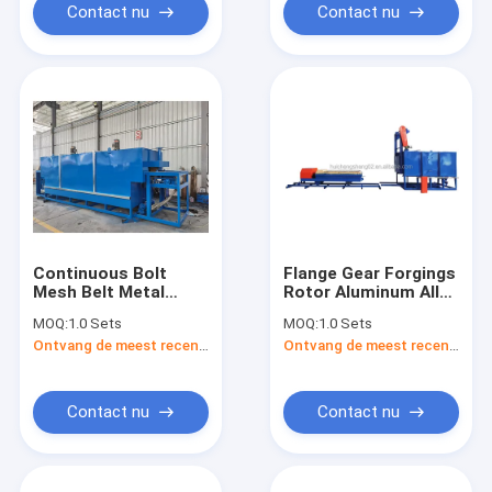
Contact nu
Contact nu
Continuous Bolt
Flange Gear Forgings
Mesh Belt Metal
Rotor Aluminum Alloy
Tempering Furnace
Molds Factory Price
MOQ:
1.0 Sets
MOQ:
1.0 Sets
For Heat Treatment
Trolley Resistance
Ontvang de meest recente Prijs
Ontvang de meest recente Prijs
Heat Treatment
Furnace
Contact nu
Contact nu