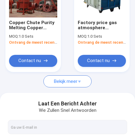
Contacteer ons
Copper Chute Purity
Factory price gas
Melting Copper
atmosphere
Het laboratorium dempt - oven
Melting Furnace
protection chamber
MOQ:
1.0 Sets
MOQ:
1.0 Sets
energy saving
Ontvang de meest recente Prijs
Ontvang de meest recente Prijs
furnace for parts
Elektrische muffelfurnen
heat treatment
Hoogtemperatuur muffelfurnen
Contact nu
Contact nu
vacuümmuffelfurnen
Bekijk meer
Industriële muffelfurnen
Elektrische gloeioven
Laat Een Bericht Achter
We Zullen Snel Antwoorden
industriële smeltende oven
Thermische behandelingsoven