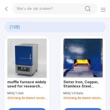
(108)
muffle furnace widely
Sinter Iron, Copper,
used for research
Stainless Steel
study and small
Powder Reduction
MOQ:
1 Unit
MOQ:
1.0 Sets
quantities produce
Heat Treatment
Ontvang de meest recente Prijs
Ontvang de meest recente Prijs
100*100*100mm
Furnace
(L*W*H)