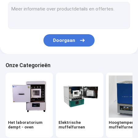
Hoogtemperatuurbuisoven
Industriële kameroven
Doorgaan
Onze Categorieën
Het laboratorium
Elektrische
Hoogtemperat
dempt - oven
muffelfurnen
muffelfurnen